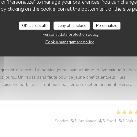
ll' or 'Personalize' to manage your preferences. You can chang
 by clicking on the cookie icon at the bottom left of the site p
Service
:
5
/5
Ambiance
:
5
/5
Food
:
5
/5
Value
OK, accept all
Deny all cookies
Personalize
Personal data protection policy
Cookie management policy
Service
:
5
/5
Ambiance
:
5
/5
Food
:
5
/5
Value
lgré notre retard… Un service jeune, sympathique et dynamique à l éco
nos jours… Un repas sans faute pour ce jeune chef talentueux : les
es cuissons parfaites … Tout pour passer un excellent moment. Merci à
Service
:
5
/5
Ambiance
:
4
/5
Food
:
5
/5
Value