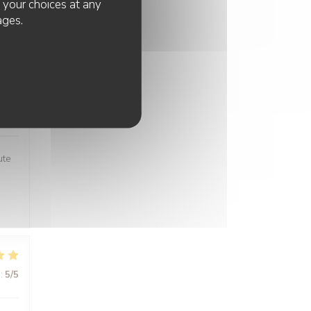
e your choices at any
ages.
:
5
/5
:
4
/5
ute
:
5
/5