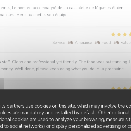
fessionnel, Le homard accompagné de sa cassolette de légumes étaient
papilles. Merci au chef et son équipe
Service
:
5
/5
Ambiance
:
5
/5
Food
:
5
/5
Value
staff. Clean and professional yet friendly. The food was outstanding. I
for money. Well done, please keep doing what you do. A la prochaine.
Service
:
5
/5
Ambiance
:
5
/5
Food
:
5
/5
Value
its partners use cookies on this site, which may involve the co
ookies are mandatory and installed by default. Other optional 
éco, vu sur la cuisine, des plats succulents de l’entrée au dessert, rien 
ional cookies are used to analyze your browsing, measure sit
ted to social networks) or display personalized advertising or c