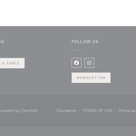
NG
FOLLOW US
 A TABLE
Facebook ((opens in a new 
Instagram ((opens in 
NEWSLETTER
((opens in a new window))
 created by
Zenchef
Disclaimer
TERMS OF USE
Personal 
((opens in a new window))
((opens in a new 