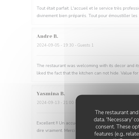
Tout était parfait. L'accueil et le service très pro
divinement bien préparés. Tout pour émoustiller les 
Andre
B
2024-09-05
- 19:30 - Guests 1
The restaurant was welcoming with its decor and its 
liked the fact that the kitchen can not hide. Value 
Yasmina
B
2024-09-13
- 21:00 - Guests 2
The restaurant and 
data. 'Necessary' c
Excellent !! Un accueil et service au top, une belle d
consent. These opt
dire vraiment. Merci
features (e.g., rela