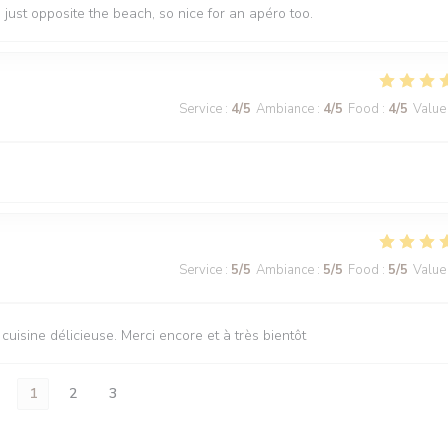
n just opposite the beach, so nice for an apéro too.
Service
:
4
/5
Ambiance
:
4
/5
Food
:
4
/5
Value
Service
:
5
/5
Ambiance
:
5
/5
Food
:
5
/5
Value
uisine délicieuse. Merci encore et à très bientôt
1
2
3