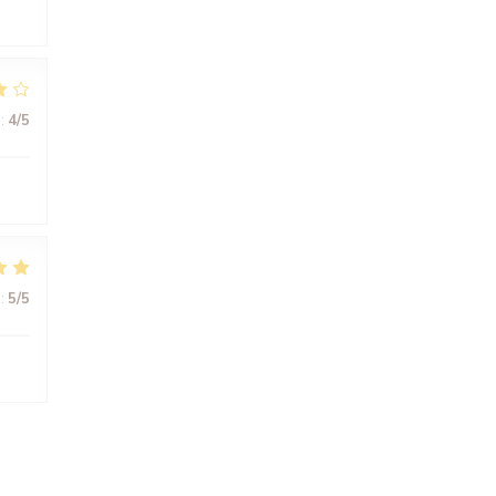
:
4
/5
:
5
/5