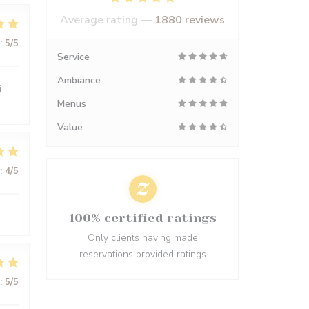
Average rating —
1880 reviews
:
5
/5
Service
Ambiance
i
Menus
Value
:
4
/5
100% certified ratings
Only clients having made
reservations provided ratings
:
5
/5