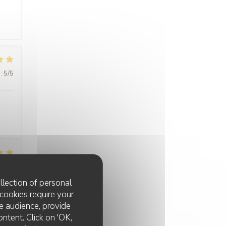
:
5
/5
:
5
/5
llection of personal
cookies require your
à
e audience, provide
ontent. Click on 'OK,