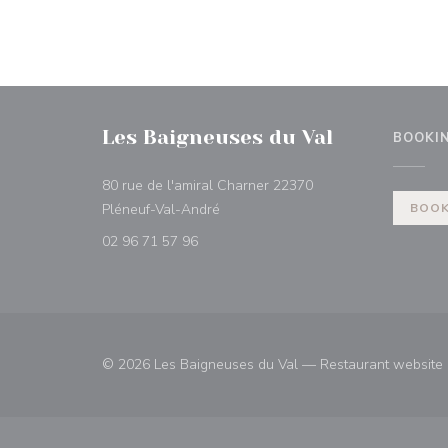
Les Baigneuses du Val
BOOKI
80 rue de l'amiral Charner 22370
((opens in a new window))
Pléneuf-Val-André
BOOK
02 96 71 57 96
© 2026 Les Baigneuses du Val — Restaurant website