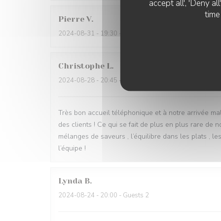
accept all', 'Deny a
time
Pierre
V
2024-08-31
- 19:30 - Guests 2
Christophe
L
2024-08-28
- 20:45 - Guests 4
Très bon accueil téléphonique et à notre arrivée ma
des clients ! Ce qui se fait de plus en plus rare de 
mélanges de saveurs , l’équilibre dans les plats , l
l’équipe !
Lynda
B
2024-08-24
- 20:00 - Guests 2