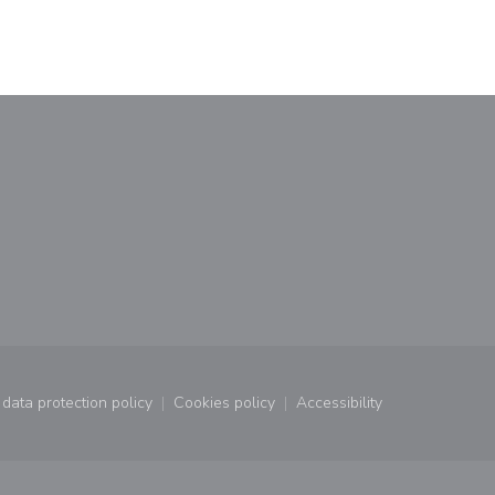
window))
a new window))
data protection policy
Cookies policy
Accessibility
window))
((opens in a new window))
((opens in a new window))
((opens in a new wind