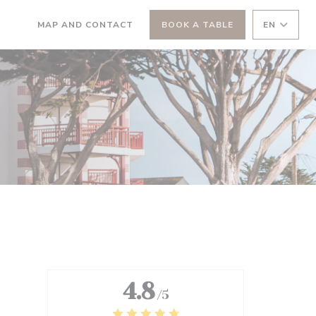
MAP AND CONTACT
BOOK A TABLE
EN
((OPENS IN A NEW WINDOW))
((OPENS IN A NEW WINDOW))
4.8
/5