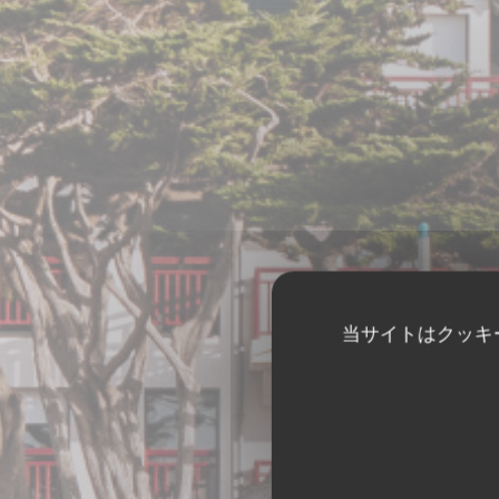
当サイトはクッキ
L