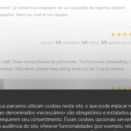
fessionnel, Le homard accompagné de sa cassolette de légumes étaient
papilles. Merci au chef et son équipe
service
:
5
/5
ambience
:
5
/5
menu
:
5
/5
quality_price
staff. Clean and professional yet friendly. The food was outstanding. I
for money. Well done, please keep doing what you do. A la prochaine.
service
:
5
/5
ambience
:
5
/5
menu
:
5
/5
quality_price
us parceiros utilizam cookies neste site, o que pode implicar
es denominados «necessários» são obrigatórios e instalados
éco, vu sur la cuisine, des plats succulents de l’entrée au dessert, rien 
 requerem seu consentimento. Esses cookies opcionais servem
 audiência do site, oferecer funcionalidades (por exemplo, re