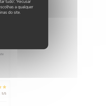
ar tudo', 'Recusar
 escolhas a qualquer
nas do site.
:
5
/5
:
4
/5
ute
:
5
/5