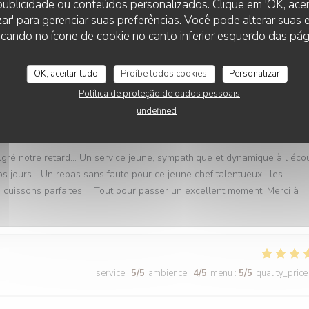
r publicidade ou conteúdos personalizados. Clique em 'OK, aceit
zar' para gerenciar suas preferências. Você pode alterar suas
cando no ícone de cookie no canto inferior esquerdo das pági
service
:
5
/5
ambience
:
5
/5
menu
:
5
/5
quality_price
OK, aceitar tudo
Proíbe todos cookies
Personalizar
Política de proteção de dados pessoais
undefined
service
:
5
/5
ambience
:
5
/5
menu
:
5
/5
quality_price
lgré notre retard… Un service jeune, sympathique et dynamique à l éco
nos jours… Un repas sans faute pour ce jeune chef talentueux : les
es cuissons parfaites … Tout pour passer un excellent moment. Merci à
service
:
5
/5
ambience
:
4
/5
menu
:
5
/5
quality_price