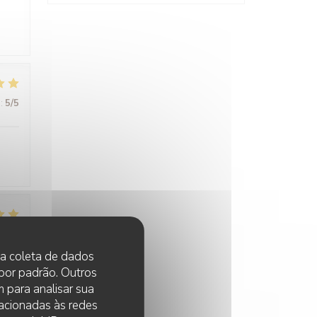
:
5
/5
:
5
/5
 na coleta de dados
 por padrão. Outros
à
 para analisar sua
lacionadas às redes