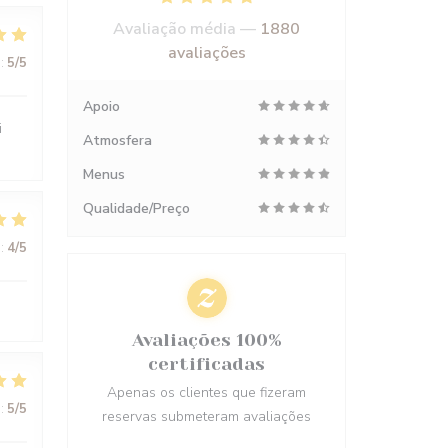
Avaliação média —
1880
avaliações
:
5
/5
Apoio
i
Atmosfera
Menus
Qualidade/Preço
:
4
/5
Avaliações 100%
certificadas
Apenas os clientes que fizeram
:
5
/5
reservas submeteram avaliações