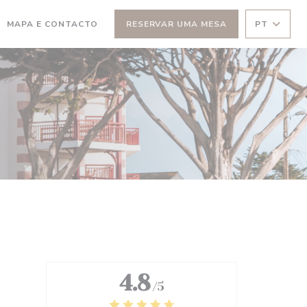
MAPA E CONTACTO
RESERVAR UMA MESA
PT
RE NUMA NOVA JANELA))
(ABRE NUMA NOVA JANELA))
4.8
/5