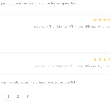
n just opposite the beach, so nice for an apéro too.
service
:
4
/5
ambience
:
4
/5
menu
:
4
/5
quality_price
service
:
5
/5
ambience
:
5
/5
menu
:
5
/5
quality_price
uisine délicieuse. Merci encore et à très bientôt
1
2
3