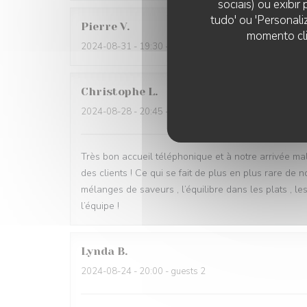
sociais) ou exibi
tudo' ou 'Personali
Pierre
V
momento cli
2024-08-31
- 19:30 - guests 2
Christophe
L
2024-08-28
- 20:45 - guests 4
Très bon accueil téléphonique et à notre arrivée ma
des clients ! Ce qui se fait de plus en plus rare de 
mélanges de saveurs , l’équilibre dans les plats , l
l’équipe !
Lynda
B
2024-08-24
- 20:00 - guests 2