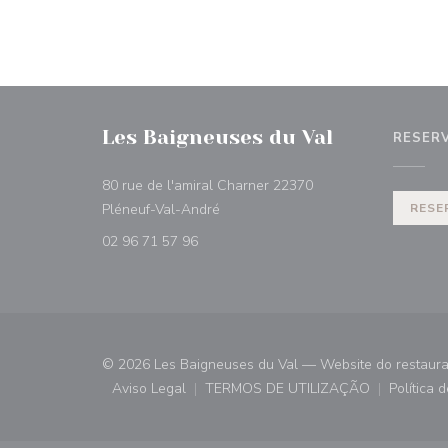
Les Baigneuses du Val
RESER
80 rue de l'amiral Charner 22370
((abre numa nova janela))
Pléneuf-Val-André
RESE
02 96 71 57 96
© 2026 Les Baigneuses du Val — Website do restaura
Aviso Legal
TERMOS DE UTILIZAÇÃO
Política 
((abre numa nova janela))
((abre numa nova janela