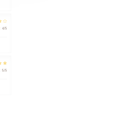
:
4
/5
:
5
/5