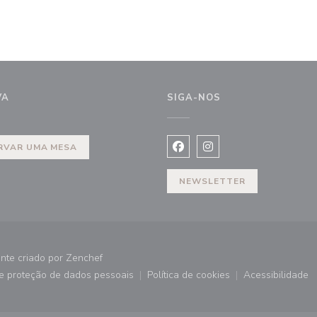
VA
SIGA-NOS
RVAR UMA MESA
Facebook ((abre numa nova j
Instagram ((abre numa 
NEWSLETTER
((abre numa nova janela))
nte criado por
Zenchef
de proteção de dados pessoais
Política de cookies
Acessibilidade
))
((abre numa nova janela))
((abre numa nova janela))
((abre nu