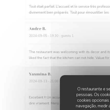
Tout était parfait. L'accueil et le service très pro
divinement bien préparés. Tout pour émoustiller les 
Andre
B
2024-09-05
- 19:30 - guests 1
The restaurant was welcoming with its decor and its 
liked the fact that the kitchen can not hide. Value 
Yasmina
B
2024-09-13
- 21:00 - guests 2
O restaurante e se
pessoais. Os cooki
Excellent !! Un accueil et service au top, une belle d
cookies opcionais
dire vraiment. Merci
navegação, medir a