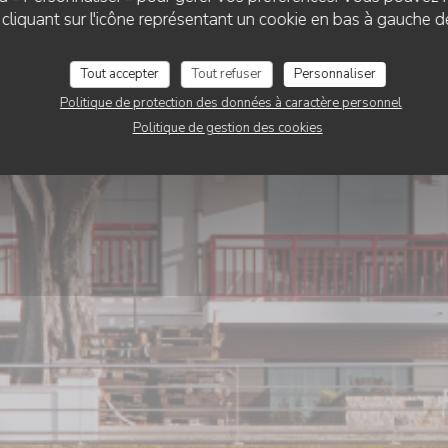
es Baigneuses du V
liquant sur l'icône représentant un cookie en bas à gauche d
Tout accepter
Tout refuser
Personnaliser
RÉSERVER
Politique de protection des données à caractère personnel
Politique de gestion des cookies