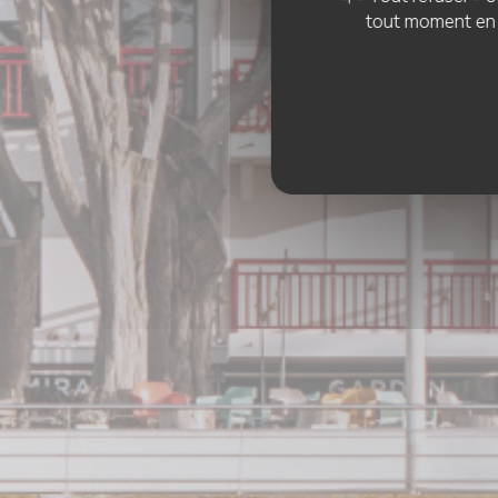
L
tout moment en c