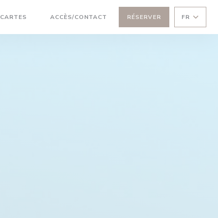
((OUVRE UNE NOUVELLE FENÊTRE))
CARTES
ACCÈS/CONTACT
RÉSERVER
FR
((OUVRE UNE NOUVELLE FENÊTRE))