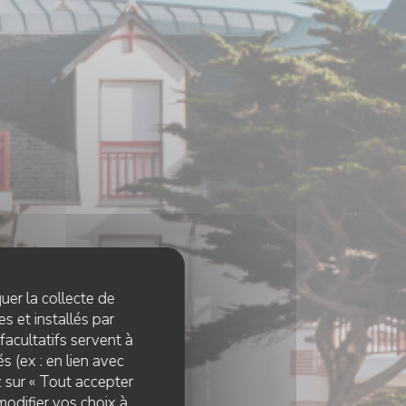
quer la collecte de
s et installés par
facultatifs servent à
s (ex : en lien avec
z sur « Tout accepter
modifier vos choix à