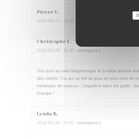
Pierre
V
O
2024-08-31
- 19:30 - καλεσμένοι 2
Christophe
L
2024-08-28
- 20:45 - καλεσμένοι 4
Très bon accueil téléphonique et à notre arrivée ma
des clients ! Ce qui se fait de plus en plus rare de 
mélanges de saveurs , l’équilibre dans les plats , l
l’équipe !
Lynda
B
2024-08-24
- 20:00 - καλεσμένοι 2