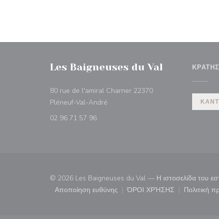
Les Baigneuses du Val
ΚΡΆΤΗ
80 rue de l'amiral Charner 22370
((ανοίγει σε νέο παράθυρο))
Pléneuf-Val-André
ΚΆΝΤ
02 96 71 57 96
© 2026 Les Baigneuses du Val — Η ιστοσελίδα του ε
Αποποίηση ευθύνης
ΌΡΟΙ ΧΡΉΣΗΣ
Πολιτική 
((ανοίγει σε νέο παράθυρο))
((ανοίγει σε νέο παρ