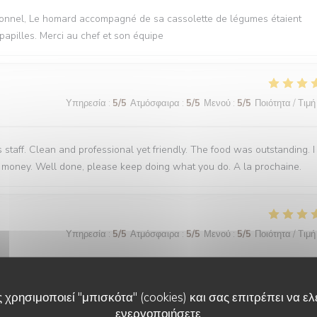
fessionnel, Le homard accompagné de sa cassolette de légumes étaient
papilles. Merci au chef et son équipe
Υπηρεσία
:
5
/5
Ατμόσφαιρα
:
5
/5
Μενού
:
5
/5
Ποιότητα / Τιμή
staff. Clean and professional yet friendly. The food was outstanding. I
for money. Well done, please keep doing what you do. A la prochaine.
Υπηρεσία
:
5
/5
Ατμόσφαιρα
:
5
/5
Μενού
:
5
/5
Ποιότητα / Τιμή
éco, vu sur la cuisine, des plats succulents de l’entrée au dessert, rien 
 χρησιμοποιεί "μπισκότα" (cookies) και σας επιτρέπει να ελέ
ενεργοποιήσετε