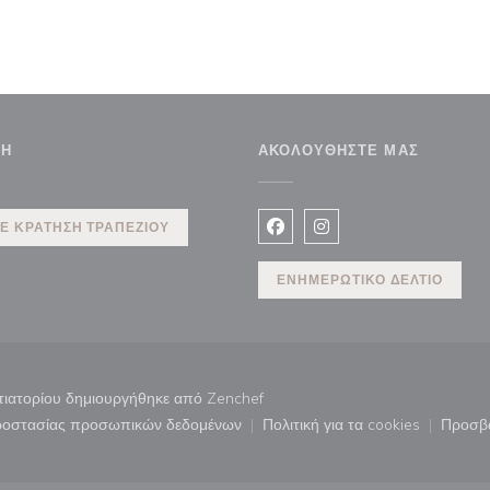
ΣΗ
ΑΚΟΛΟΥΘΉΣΤΕ ΜΑΣ
Ε ΚΡΆΤΗΣΗ ΤΡΑΠΕΖΙΟΎ
Facebook ((ανοίγει σε νέο 
Instagram ((ανοίγει σ
ΕΝΗΜΕΡΩΤΙΚΌ ΔΕΛΤΊΟ
((ανοίγει σε νέο παράθυρο))
στιατορίου δημιουργήθηκε από
Zenchef
προστασίας προσωπικών δεδομένων
Πολιτική για τα cookies
Προσβ
άθυρο))
((ανοίγει σε νέο παράθυρο))
((ανοίγει σε νέο παρ