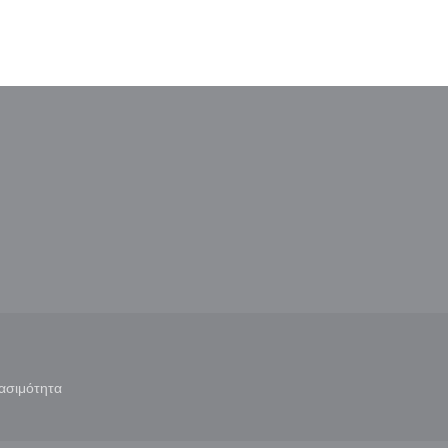
παράθυρο))
ε νέο παράθυρο))
ασιμότητα
άθυρο))
((ανοίγει σε νέο παράθυρο))