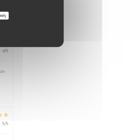
υση
:
5
/5
:
4
/5
ute
:
5
/5