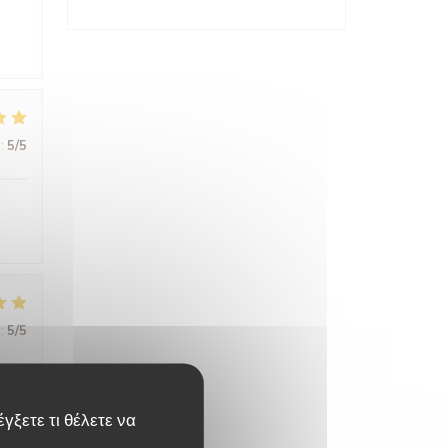
:
5
/5
:
5
/5
à
γξετε τι θέλετε να