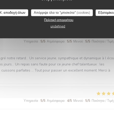
K, αποδοχή όλων
Απόρριψε όλα τα "μπισκότα" (cookies)
Εξατομίκε
Υπηρεσία
:
5
/5
Ατμόσφαιρα
:
5
/5
Μενού
:
5
/5
Ποιότητα / Τιμή
Πολιτική απορρήτου
undefined
Υπηρεσία
:
5
/5
Ατμόσφαιρα
:
5
/5
Μενού
:
5
/5
Ποιότητα / Τιμή
lgré notre retard… Un service jeune, sympathique et dynamique à l éco
nos jours… Un repas sans faute pour ce jeune chef talentueux : les
es cuissons parfaites … Tout pour passer un excellent moment. Merci à
Υπηρεσία
:
5
/5
Ατμόσφαιρα
:
4
/5
Μενού
:
5
/5
Ποιότητα / Τιμή