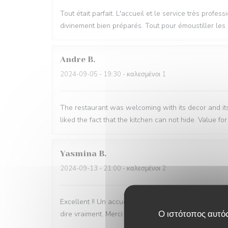
Tout était parfait. L'accueil et le service très pro
divinement bien préparés. Tout pour émoustiller les 
Andre
B
2024-09-05
- 19:30 - καλεσμένοι 1
The restaurant was welcoming with its decor and its 
liked the fact that the kitchen can not hide. Value 
Yasmina
B
2024-09-13
- 21:00 - καλεσμένοι 2
Excellent !! Un accueil et service au top, une belle d
Ο ιστότοπος αυτός
dire vraiment. Merci