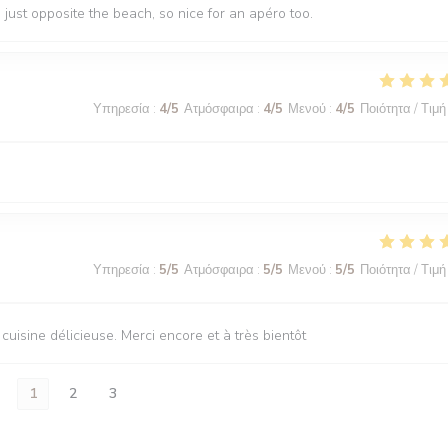
n just opposite the beach, so nice for an apéro too.
Υπηρεσία
:
4
/5
Ατμόσφαιρα
:
4
/5
Μενού
:
4
/5
Ποιότητα / Τιμή
Υπηρεσία
:
5
/5
Ατμόσφαιρα
:
5
/5
Μενού
:
5
/5
Ποιότητα / Τιμή
uisine délicieuse. Merci encore et à très bientôt
1
2
3