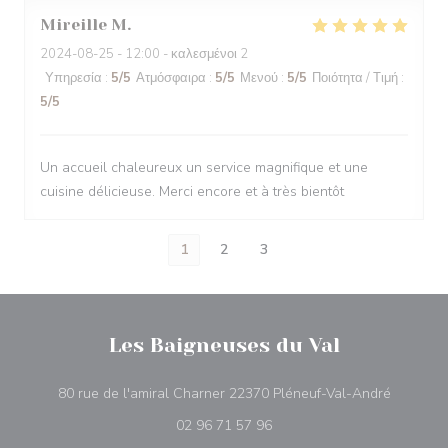
Mireille
M
2024-08-25
- 12:00 - καλεσμένοι 2
Υπηρεσία
:
5
/5
Ατμόσφαιρα
:
5
/5
Μενού
:
5
/5
Ποιότητα / Τιμή
:
5
/5
Un accueil chaleureux un service magnifique et une
cuisine délicieuse. Merci encore et à très bientôt
1
2
3
Les Baigneuses du Val
((ανοίγει
80 rue de l'amiral Charner 22370 Pléneuf-Val-André
02 96 71 57 96