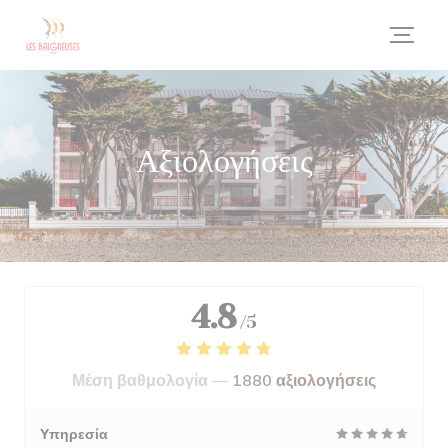
Πίνακας διαχείρισης "Μπισκότων" (Cookies)
Αξιολογήσεις
4.8
/5
Μέση βαθμολογία —
1880 αξιολογήσεις
Υπηρεσία