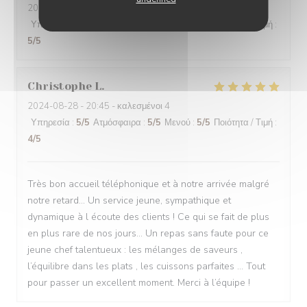
2024-08-31
- 19:30 - καλεσμένοι 2
Υπηρεσία
:
5
/5
Ατμόσφαιρα
:
5
/5
Μενού
:
5
/5
Ποιότητα / Τιμή
:
5
/5
Christophe
L
2024-08-28
- 20:45 - καλεσμένοι 4
Υπηρεσία
:
5
/5
Ατμόσφαιρα
:
5
/5
Μενού
:
5
/5
Ποιότητα / Τιμή
:
4
/5
Très bon accueil téléphonique et à notre arrivée malgré
notre retard… Un service jeune, sympathique et
dynamique à l écoute des clients ! Ce qui se fait de plus
en plus rare de nos jours… Un repas sans faute pour ce
jeune chef talentueux : les mélanges de saveurs ,
l’équilibre dans les plats , les cuissons parfaites … Tout
pour passer un excellent moment. Merci à l’équipe !