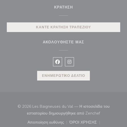
ΚΡΆΤΗΣΗ
ΚΆΝΤΕ ΚΡΆΤΗΣΗ ΤΡΑΠΕΖΙΟΎ
ΑΚΟΛΟΥΘΉΣΤΕ ΜΑΣ
Facebook ((ανοίγει σε νέο παράθυρ
Instagram ((ανοίγει σε νέο π
ΕΝΗΜΕΡΩΤΙΚΌ ΔΕΛΤΊΟ
© 2026 Les Baigneuses du Val — Η ιστοσελίδα του
((ανοίγει σε νέ
εστιατορίου δημιουργήθηκε από
Zenchef
Αποποίηση ευθύνης
ΌΡΟΙ ΧΡΉΣΗΣ
((ανοίγει σε νέο παράθυρο))
((ανοίγει σε νέο παράθ