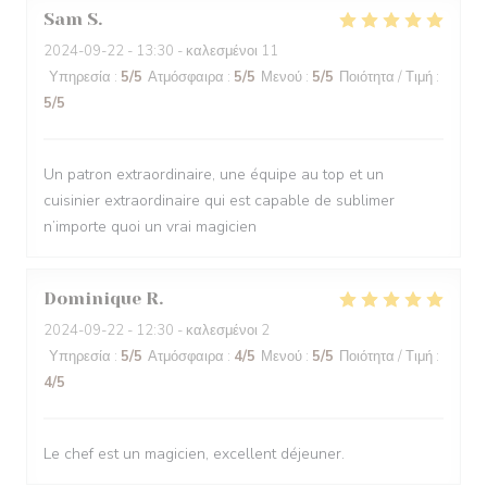
Sam
S
2024-09-22
- 13:30 - καλεσμένοι 11
Υπηρεσία
:
5
/5
Ατμόσφαιρα
:
5
/5
Μενού
:
5
/5
Ποιότητα / Τιμή
:
5
/5
Un patron extraordinaire, une équipe au top et un
cuisinier extraordinaire qui est capable de sublimer
n’importe quoi un vrai magicien
Dominique
R
2024-09-22
- 12:30 - καλεσμένοι 2
Υπηρεσία
:
5
/5
Ατμόσφαιρα
:
4
/5
Μενού
:
5
/5
Ποιότητα / Τιμή
:
4
/5
Le chef est un magicien, excellent déjeuner.