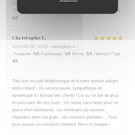
2024-08-31
- 19:30 - καλεσμένοι 2
Υπηρεσία
:
5
/5
Ατμόσφαιρα
:
5
/5
Μενού
:
5
/5
Ποιότητα / Τιμή
:
5
/5
Christophe
L
2024-08-28
- 20:45 - καλεσμένοι 4
Υπηρεσία
:
5
/5
Ατμόσφαιρα
:
5
/5
Μενού
:
5
/5
Ποιότητα / Τιμή
:
4
/5
Très bon accueil téléphonique et à notre arrivée malgré
notre retard… Un service jeune, sympathique et
dynamique à l écoute des clients ! Ce qui se fait de plus
en plus rare de nos jours… Un repas sans faute pour ce
jeune chef talentueux : les mélanges de saveurs ,
l’équilibre dans les plats , les cuissons parfaites … Tout
pour passer un excellent moment. Merci à l’équipe !