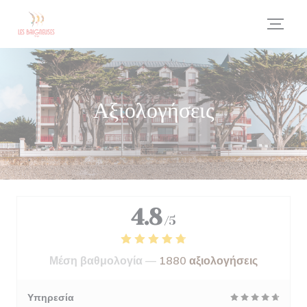
Πίνακας διαχείρισης "Μπισκότων" (Cookies)
Αξιολογήσεις
4.8
/5
Μέση βαθμολογία —
1880 αξιολογήσεις
Υπηρεσία