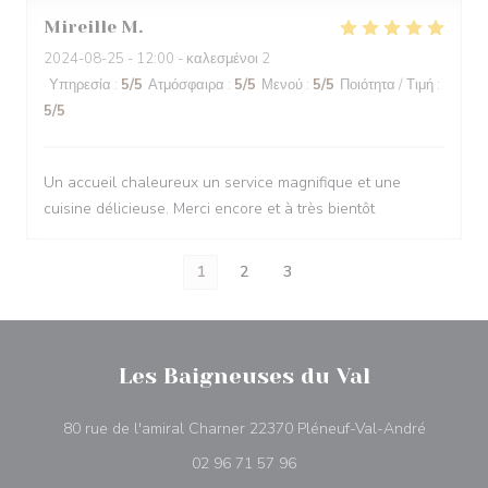
Mireille
M
2024-08-25
- 12:00 - καλεσμένοι 2
Υπηρεσία
:
5
/5
Ατμόσφαιρα
:
5
/5
Μενού
:
5
/5
Ποιότητα / Τιμή
:
5
/5
Un accueil chaleureux un service magnifique et une
cuisine délicieuse. Merci encore et à très bientôt
1
2
3
Les Baigneuses du Val
((ανοίγει
80 rue de l'amiral Charner 22370 Pléneuf-Val-André
02 96 71 57 96