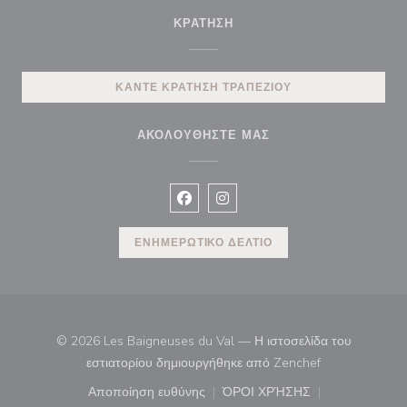
ΚΡΆΤΗΣΗ
ΚΆΝΤΕ ΚΡΆΤΗΣΗ ΤΡΑΠΕΖΙΟΎ
ΑΚΟΛΟΥΘΉΣΤΕ ΜΑΣ
Facebook ((ανοίγει σε νέο παράθυρ
Instagram ((ανοίγει σε νέο π
ΕΝΗΜΕΡΩΤΙΚΌ ΔΕΛΤΊΟ
© 2026 Les Baigneuses du Val — Η ιστοσελίδα του
((ανοίγει σε νέ
εστιατορίου δημιουργήθηκε από
Zenchef
Αποποίηση ευθύνης
ΌΡΟΙ ΧΡΉΣΗΣ
((ανοίγει σε νέο παράθυρο))
((ανοίγει σε νέο παράθ