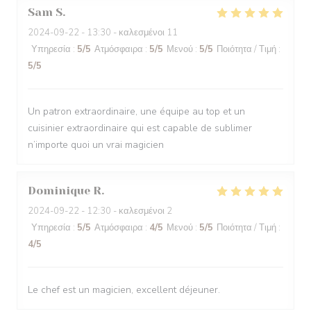
Sam
S
2024-09-22
- 13:30 - καλεσμένοι 11
Υπηρεσία
:
5
/5
Ατμόσφαιρα
:
5
/5
Μενού
:
5
/5
Ποιότητα / Τιμή
:
5
/5
Un patron extraordinaire, une équipe au top et un
cuisinier extraordinaire qui est capable de sublimer
n’importe quoi un vrai magicien
Dominique
R
2024-09-22
- 12:30 - καλεσμένοι 2
Υπηρεσία
:
5
/5
Ατμόσφαιρα
:
4
/5
Μενού
:
5
/5
Ποιότητα / Τιμή
:
4
/5
Le chef est un magicien, excellent déjeuner.