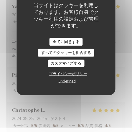
当サイトはクッキーを利用し
Yasmina
B
ております。お客様自身でク
2024-09-13
- 21:00 - ゲスト 2
ッキー利用の設定および管理
サービス
:
5
/5
雰囲気
:
5
/5
メニュー
:
5
/5
品質-価格
:
5
/5
ができます。
Excellent !! Un accueil et service au top, une belle déco,
全てに同意する
vu sur la cuisine, des plats succulents de l’entrée au
すべてのクッキーを拒否する
dessert, rien à dire vraiment. Merci
カスタマイズする
プライバシーポリシー
Pierre
V
undefined
2024-08-31
- 19:30 - ゲスト 2
サービス
:
5
/5
雰囲気
:
5
/5
メニュー
:
5
/5
品質-価格
:
5
/5
Christophe
L
2024-08-28
- 20:45 - ゲスト 4
サービス
:
5
/5
雰囲気
:
5
/5
メニュー
:
5
/5
品質-価格
:
4
/5