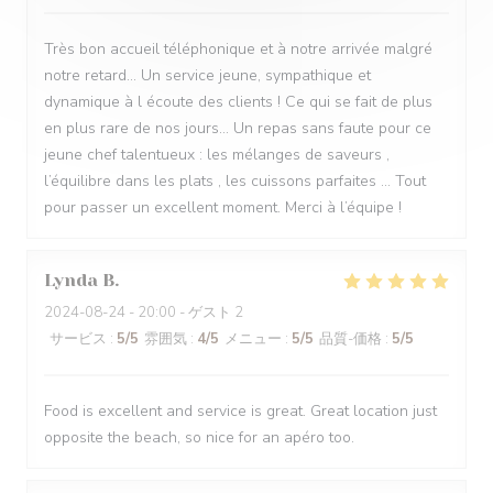
Très bon accueil téléphonique et à notre arrivée malgré
notre retard… Un service jeune, sympathique et
dynamique à l écoute des clients ! Ce qui se fait de plus
en plus rare de nos jours… Un repas sans faute pour ce
jeune chef talentueux : les mélanges de saveurs ,
l’équilibre dans les plats , les cuissons parfaites … Tout
pour passer un excellent moment. Merci à l’équipe !
Lynda
B
2024-08-24
- 20:00 - ゲスト 2
サービス
:
5
/5
雰囲気
:
4
/5
メニュー
:
5
/5
品質-価格
:
5
/5
Food is excellent and service is great. Great location just
opposite the beach, so nice for an apéro too.