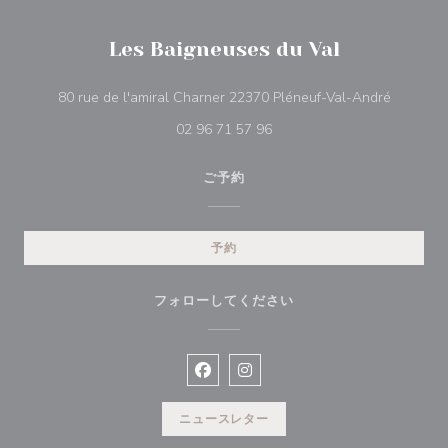
Les Baigneuses du Val
((新しい
80 rue de l'amiral Charner 22370 Pléneuf-Val-André
02 96 71 57 96
ご予約
予約
フォローしてください
Facebook ((新しいウィンドウで開
Instagram ((新しいウィン
ニュースレター