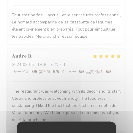
Tout était parfait. L'accueil et le service très professionnel,
Le homard accompagné de sa cassolette de légumes
étaient divinement bien préparés. Tout pour émoustiller
les papilles. Merci au chef et son équipe
Andre
B
2024-09-05
- 19:30 - ゲスト 1
サービス
:
5
/5
雰囲気
:
5
/5
メニュー
:
5
/5
品質-価格
:
5
/5
The restaurant was welcoming with its decor and its staff.
Clean and professional yet friendly. The food was
outstanding. I liked the fact that the kitchen can not hide.
Value for money. Well done, please keep doing what you
do. A la prochaine.