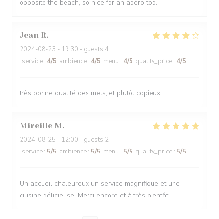
opposite the beach, so nice for an apéro too.
Jean
R
2024-08-23
- 19:30 - guests 4
service
:
4
/5
ambience
:
4
/5
menu
:
4
/5
quality_price
:
4
/5
très bonne qualité des mets, et plutôt copieux
Mireille
M
2024-08-25
- 12:00 - guests 2
service
:
5
/5
ambience
:
5
/5
menu
:
5
/5
quality_price
:
5
/5
Un accueil chaleureux un service magnifique et une
cuisine délicieuse. Merci encore et à très bientôt