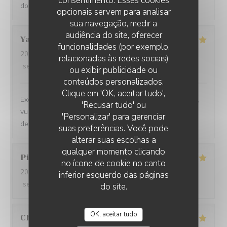
consentimento. Esses cookies
do. A la prochaine.
opcionais servem para analisar
sua navegação, medir a
audiência do site, oferecer
Yasmina
B
funcionalidades (por exemplo,
2024-09-13
- 21:00 - guests 2
relacionadas às redes sociais)
service
:
5
/5
ambience
:
5
/5
menu
:
5
/5
quality_price
:
5
/5
ou exibir publicidade ou
conteúdos personalizados.
Clique em 'OK, aceitar tudo',
Excellent !! Un accueil et service au top, une belle déco,
'Recusar tudo' ou
vu sur la cuisine, des plats succulents de l’entrée au
'Personalizar' para gerenciar
dessert, rien à dire vraiment. Merci
suas preferências. Você pode
alterar suas escolhas a
qualquer momento clicando
Pierre
V
no ícone de cookie no canto
2024-08-31
- 19:30 - guests 2
inferior esquerdo das páginas
service
:
5
/5
ambience
:
5
/5
menu
:
5
/5
quality_price
:
5
/5
do site.
OK, aceitar tudo
Christophe
L