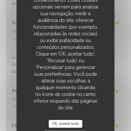
consentimento. Esses cookies
do. A la prochaine.
opcionais servem para analisar
sua navegação, medir a
audiência do site, oferecer
Yasmina
B
funcionalidades (por exemplo,
2024-09-13
- 21:00 - guests 2
relacionadas às redes sociais)
service
:
5
/5
ambience
:
5
/5
menu
:
5
/5
quality_price
:
5
/5
ou exibir publicidade ou
conteúdos personalizados.
Clique em 'OK, aceitar tudo',
Excellent !! Un accueil et service au top, une belle déco,
'Recusar tudo' ou
vu sur la cuisine, des plats succulents de l’entrée au
'Personalizar' para gerenciar
dessert, rien à dire vraiment. Merci
suas preferências. Você pode
alterar suas escolhas a
qualquer momento clicando
Pierre
V
no ícone de cookie no canto
2024-08-31
- 19:30 - guests 2
inferior esquerdo das páginas
service
:
5
/5
ambience
:
5
/5
menu
:
5
/5
quality_price
:
5
/5
do site.
OK, aceitar tudo
Christophe
L