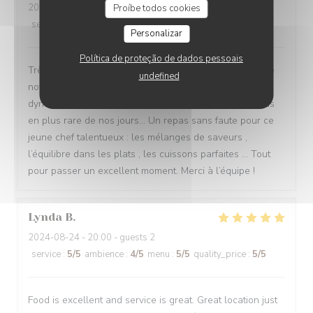
2024-08-28
- 20:45 - guests 4
Proíbe todos cookies
service
:
5
/5
ambience
:
5
/5
menu
:
5
/5
quality_price
:
4
/5
Personalizar
Política de proteção de dados pessoais
Très bon accueil téléphonique et à notre arrivée malgré
undefined
notre retard… Un service jeune, sympathique et
dynamique à l écoute des clients ! Ce qui se fait de plus
en plus rare de nos jours… Un repas sans faute pour ce
jeune chef talentueux : les mélanges de saveurs ,
l’équilibre dans les plats , les cuissons parfaites … Tout
pour passer un excellent moment. Merci à l’équipe !
Lynda
B
2024-08-24
- 20:00 - guests 2
service
:
5
/5
ambience
:
4
/5
menu
:
5
/5
quality_price
:
5
/5
Food is excellent and service is great. Great location just