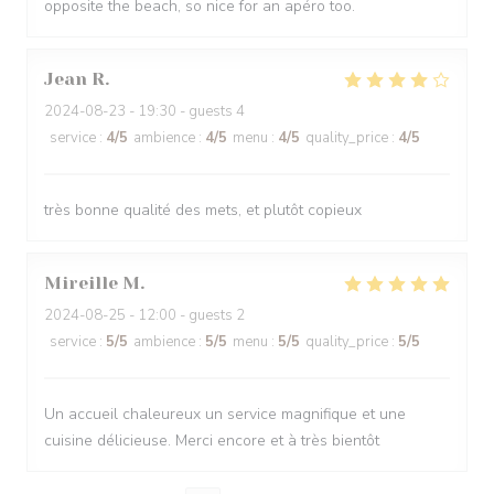
opposite the beach, so nice for an apéro too.
Jean
R
2024-08-23
- 19:30 - guests 4
service
:
4
/5
ambience
:
4
/5
menu
:
4
/5
quality_price
:
4
/5
très bonne qualité des mets, et plutôt copieux
Mireille
M
2024-08-25
- 12:00 - guests 2
service
:
5
/5
ambience
:
5
/5
menu
:
5
/5
quality_price
:
5
/5
Un accueil chaleureux un service magnifique et une
cuisine délicieuse. Merci encore et à très bientôt