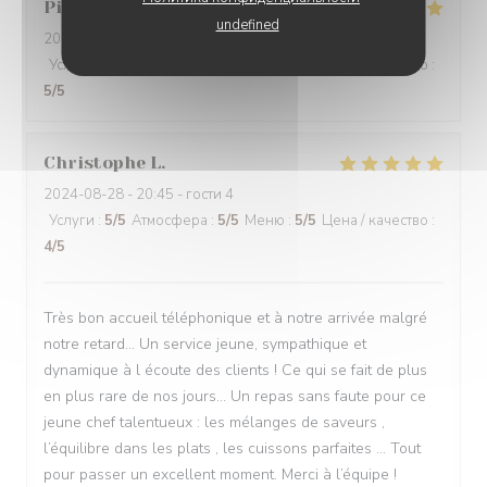
Pierre
V
undefined
2024-08-31
- 19:30 - гости 2
Услуги
:
5
/5
Атмосфера
:
5
/5
Меню
:
5
/5
Цена / качество
:
5
/5
Christophe
L
2024-08-28
- 20:45 - гости 4
Услуги
:
5
/5
Атмосфера
:
5
/5
Меню
:
5
/5
Цена / качество
:
4
/5
Très bon accueil téléphonique et à notre arrivée malgré
notre retard… Un service jeune, sympathique et
dynamique à l écoute des clients ! Ce qui se fait de plus
en plus rare de nos jours… Un repas sans faute pour ce
jeune chef talentueux : les mélanges de saveurs ,
l’équilibre dans les plats , les cuissons parfaites … Tout
pour passer un excellent moment. Merci à l’équipe !