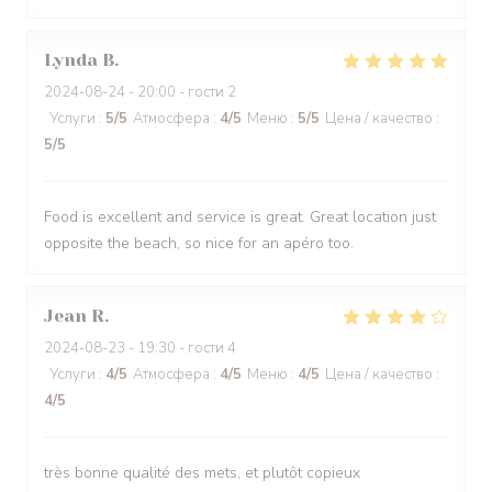
Lynda
B
2024-08-24
- 20:00 - гости 2
Услуги
:
5
/5
Атмосфера
:
4
/5
Меню
:
5
/5
Цена / качество
:
5
/5
Food is excellent and service is great. Great location just
opposite the beach, so nice for an apéro too.
Jean
R
2024-08-23
- 19:30 - гости 4
Услуги
:
4
/5
Атмосфера
:
4
/5
Меню
:
4
/5
Цена / качество
:
4
/5
très bonne qualité des mets, et plutôt copieux