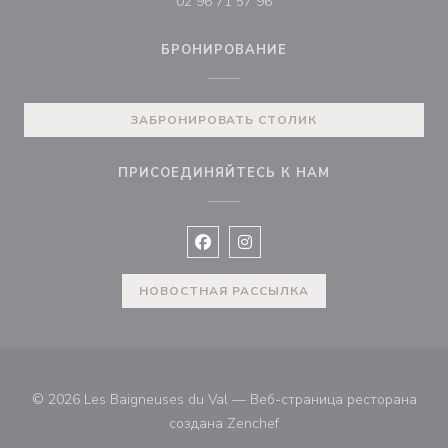
02 96 71 57 96
БРОНИРОВАНИЕ
ЗАБРОНИРОВАТЬ СТОЛИК
ПРИСОЕДИНЯЙТЕСЬ К НАМ
Facebook ((открывается в новом 
Instagram ((открывается в н
НОВОСТНАЯ РАССЫЛКА
© 2026 Les Baigneuses du Val — Веб-страница ресторана
((открывается в новом ок
создана
Zenchef