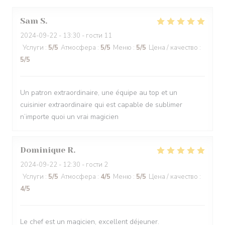
Sam
S
2024-09-22
- 13:30 - гости 11
Услуги
:
5
/5
Атмосфера
:
5
/5
Меню
:
5
/5
Цена / качество
:
5
/5
Un patron extraordinaire, une équipe au top et un
cuisinier extraordinaire qui est capable de sublimer
n’importe quoi un vrai magicien
Dominique
R
2024-09-22
- 12:30 - гости 2
Услуги
:
5
/5
Атмосфера
:
4
/5
Меню
:
5
/5
Цена / качество
:
4
/5
Le chef est un magicien, excellent déjeuner.