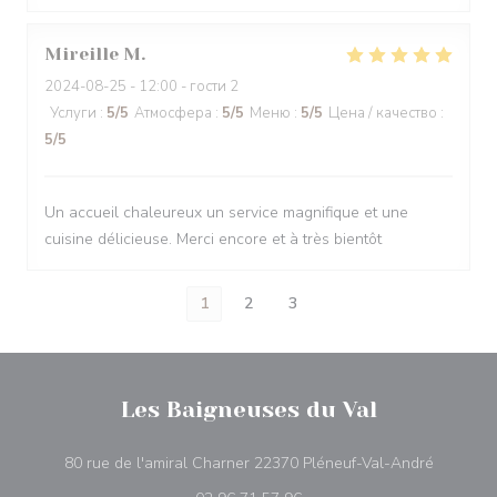
Mireille
M
2024-08-25
- 12:00 - гости 2
Услуги
:
5
/5
Атмосфера
:
5
/5
Меню
:
5
/5
Цена / качество
:
5
/5
Un accueil chaleureux un service magnifique et une
cuisine délicieuse. Merci encore et à très bientôt
1
2
3
Les Baigneuses du Val
((открыв
80 rue de l'amiral Charner 22370 Pléneuf-Val-André