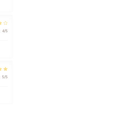
:
4
/5
:
5
/5