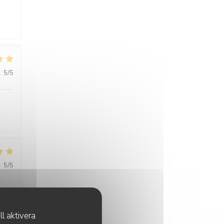
:
5
/5
:
5
/5
à
l aktivera