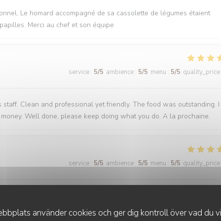
fessionnel, Le homard accompagné de sa cassolette de légumes étaient
papilles. Merci au chef et son équipe
service
:
5
/5
ambience
:
5
/5
menu
:
5
/5
quality_price
staff. Clean and professional yet friendly. The food was outstanding. I
for money. Well done, please keep doing what you do. A la prochaine.
service
:
5
/5
ambience
:
5
/5
menu
:
5
/5
quality_price
éco, vu sur la cuisine, des plats succulents de l’entrée au dessert, rien 
bplats använder cookies och ger dig kontroll över vad du vil