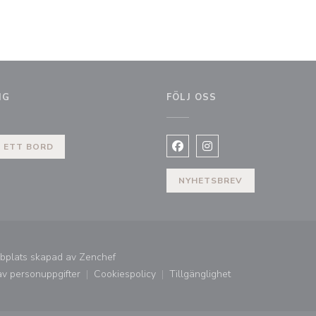
NG
FÖLJ OSS
 ETT BORD
Facebook ((öppnas i ett nytt
Instagram ((öppnas i et
NYHETSBREV
((öppnas i ett nytt fönster))
bplats skapad av
Zenchef
av personuppgifter
Cookiespolicy
Tillgänglighet
((öppnas i ett nytt fönster))
((öppnas i ett nytt fönster))
((öppnas i ett nytt fönster))