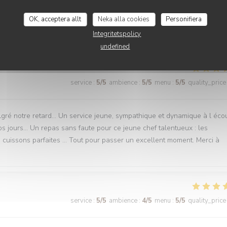
OK, acceptera allt
Neka alla cookies
Personifiera
Integritetspolicy
service
:
5
/5
ambience
:
5
/5
menu
:
5
/5
quality_price
undefined
service
:
5
/5
ambience
:
5
/5
menu
:
5
/5
quality_price
lgré notre retard… Un service jeune, sympathique et dynamique à l éco
nos jours… Un repas sans faute pour ce jeune chef talentueux : les
es cuissons parfaites … Tout pour passer un excellent moment. Merci à
service
:
5
/5
ambience
:
4
/5
menu
:
5
/5
quality_price