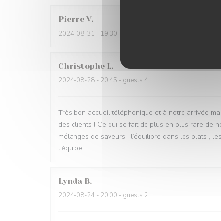
Pierre
V
2024-08-31
- 19:30 - guests 2
Christophe
L
2024-08-28
- 20:45 - guests 4
Très bon accueil téléphonique et à notre arrivée ma
des clients ! Ce qui se fait de plus en plus rare de 
mélanges de saveurs , l’équilibre dans les plats , l
l’équipe !
Lynda
B
2024-08-24
- 20:00 - guests 2