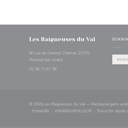
Les Baigneuses du Val
BOKNI
80 rue de l'amiral Charner 22370
((öppnas i ett nytt fönster))
Pléneuf-Val-André
BOKA
02 96 71 57 96
© 2026 Les Baigneuses du Val — Restaurangens web
Förbehåll
ANVÄNDARVILLKOR
Policy för skydd 
((öppnas i ett nytt fönster))
((öppnas i ett nytt fönster))