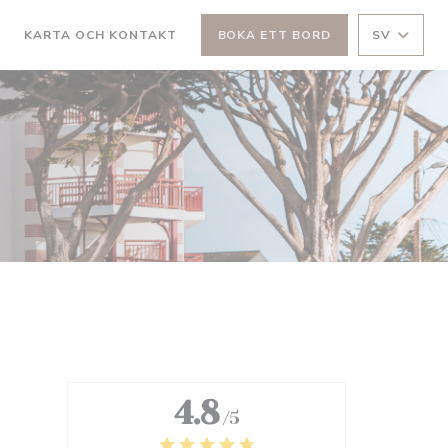
KARTA OCH KONTAKT
BOKA ETT BORD
SV
PPNAS I ETT NYTT FÖNSTER))
((ÖPPNAS I ETT NYTT FÖNSTER))
4.8
/5