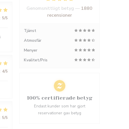
Genomsnittligt betyg —
1880
recensioner
:
5
/5
Tjänst
i
Atmosfär
Menyer
Kvalitet/Pris
:
4
/5
100% certifierade betyg
Endast kunder som har gjort
reservationer gav betyg
:
5
/5