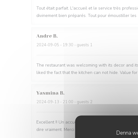
Tout était parfait. L'accueil et le service très pro
divinement bien préparés. Tout pour émoustiller les 
Andre
B
2024-09-05
- 19:30 - guests 1
The restaurant was welcoming with its decor and its 
liked the fact that the kitchen can not hide. Value 
Yasmina
B
2024-09-13
- 21:00 - guests 2
Excellent !! Un accueil et service au top, une belle d
dire vraiment. Merci
Denna web