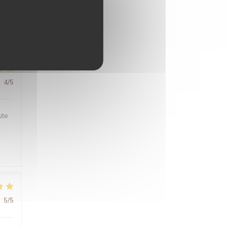
:
5
/5
:
4
/5
ute
:
5
/5