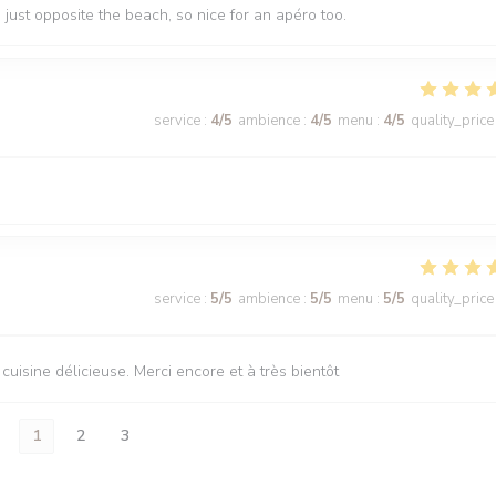
n just opposite the beach, so nice for an apéro too.
service
:
4
/5
ambience
:
4
/5
menu
:
4
/5
quality_price
service
:
5
/5
ambience
:
5
/5
menu
:
5
/5
quality_price
uisine délicieuse. Merci encore et à très bientôt
1
2
3