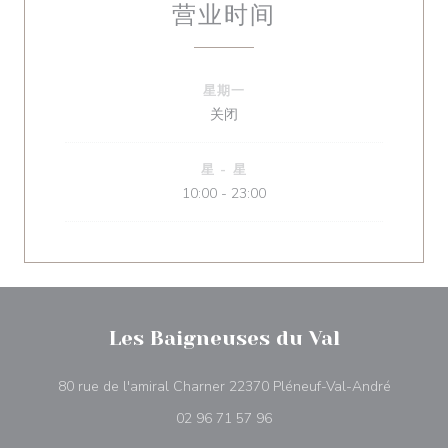
营业时间
星期一
关闭
星
-
星
10:00 - 23:00
Les Baigneuses du Val
((在新窗
80 rue de l'amiral Charner 22370 Pléneuf-Val-André
02 96 71 57 96