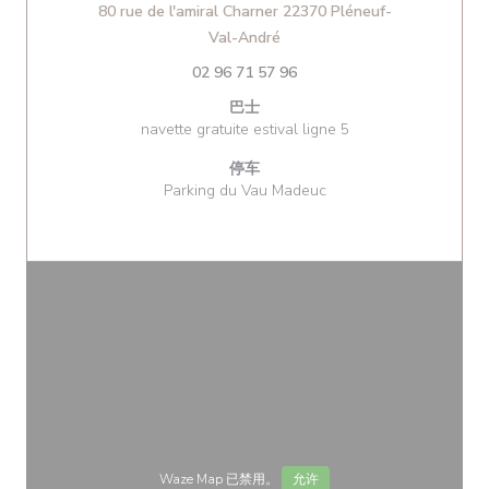
80 rue de l'amiral Charner 22370 Pléneuf-
((在新窗口中打开))
Val-André
02 96 71 57 96
巴士
navette gratuite estival ligne 5
停车
Parking du Vau Madeuc
Waze Map 已禁用。
允许