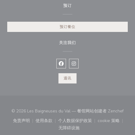
预订
预订餐位
关注我们
Facebook ((在新窗口中打开))
Instagram ((在新窗口中打开))
通讯
((在
© 2026 Les Baigneuses du Val — 餐馆网站创建者
Zenchef
免责声明
使用条款
个人数据保护政策
cookie 策略
((在新窗口中打开))
((在新窗口中打开))
((在新窗口中打开))
((在新窗口中
无障碍设施
((在新窗口中打开))