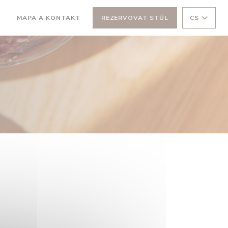
MAPA A KONTAKT
REZERVOVAT STŮL
CS
OTEVŘE SE V NOVÉM OKNĚ))
((OTEVŘE SE V NOVÉM OKNĚ))