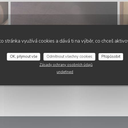
o stránka využívá cookies a dává ti na výběr, co chceš aktiv
OK, přijmout vše
Odmítnout všechny cookies
Přizpůsobit
Zásady ochrany osobních údajů
undefined