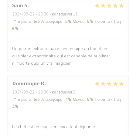
Sam
S
2024-09-22
- 13:30 - καλεσμένοι 11
Υπηρεσία
:
5
/5
Ατμόσφαιρα
:
5
/5
Μενού
:
5
/5
Ποιότητα / Τιμή
:
5
/5
Un patron extraordinaire, une équipe au top et un
cuisinier extraordinaire qui est capable de sublimer
n’importe quoi un vrai magicien
Dominique
R
2024-09-22
- 12:30 - καλεσμένοι 2
Υπηρεσία
:
5
/5
Ατμόσφαιρα
:
4
/5
Μενού
:
5
/5
Ποιότητα / Τιμή
:
4
/5
Le chef est un magicien, excellent déjeuner.