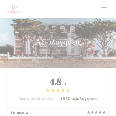
Πίνακας διαχείρισης "Μπισκότων" (Cookies)
Αξιολογήσεις
4.8
/5
Μέση βαθμολογία —
1880 αξιολογήσεις
Υπηρεσία