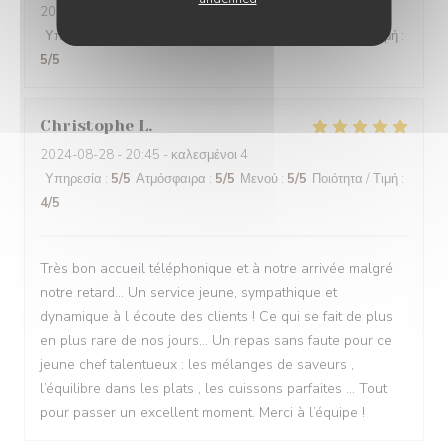
2024-08-31
- 19:30 - καλεσμένοι 2
Υπηρεσία
:
5
/5
Ατμόσφαιρα
:
5
/5
Μενού
:
5
/5
Ποιότητα / Τιμή
:
5
/5
Christophe
L
2024-08-28
- 20:45 - καλεσμένοι 4
Υπηρεσία
:
5
/5
Ατμόσφαιρα
:
5
/5
Μενού
:
5
/5
Ποιότητα / Τιμή
:
4
/5
Très bon accueil téléphonique et à notre arrivée malgré
notre retard… Un service jeune, sympathique et
dynamique à l écoute des clients ! Ce qui se fait de plus
en plus rare de nos jours… Un repas sans faute pour ce
jeune chef talentueux : les mélanges de saveurs ,
l’équilibre dans les plats , les cuissons parfaites … Tout
pour passer un excellent moment. Merci à l’équipe !