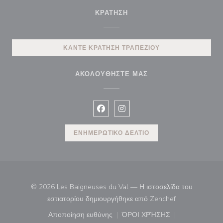
ΚΡΆΤΗΣΗ
ΚΆΝΤΕ ΚΡΆΤΗΣΗ ΤΡΑΠΕΖΙΟΎ
ΑΚΟΛΟΥΘΉΣΤΕ ΜΑΣ
Facebook ((ανοίγει σε νέο παράθυρ
Instagram ((ανοίγει σε νέο π
ΕΝΗΜΕΡΩΤΙΚΌ ΔΕΛΤΊΟ
© 2026 Les Baigneuses du Val — Η ιστοσελίδα του
((ανοίγει σε νέ
εστιατορίου δημιουργήθηκε από
Zenchef
Αποποίηση ευθύνης
ΌΡΟΙ ΧΡΉΣΗΣ
((ανοίγει σε νέο παράθυρο))
((ανοίγει σε νέο παράθ