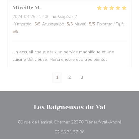
Mireille
M
2024-08-25
- 12:00 - καλεσμένοι 2
Υπηρεσία
:
5
/5
Ατμόσφαιρα
:
5
/5
Μενού
:
5
/5
Ποιότητα / Τιμή
:
5
/5
Un accueil chaleureux un service magnifique et une
cuisine délicieuse. Merci encore et à très bientôt
1
2
3
Les Baigneuses du Val
((ανοίγει
80 rue de l'amiral Charner 22370 Pléneuf-Val-André
02 96 71 57 96