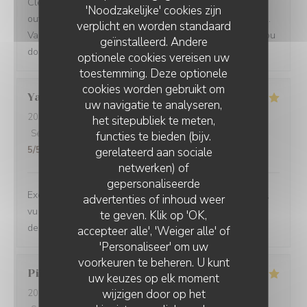
Clean and professional yet friendly. The food was
'Noodzakelijke' cookies zijn
outstanding. I liked the fact that the kitchen can not hide.
verplicht en worden standaard
Value for money. Well done, please keep doing what you
geïnstalleerd. Andere
do. A la prochaine.
optionele cookies vereisen uw
toestemming. Deze optionele
cookies worden gebruikt om
Yasmina
B
uw navigatie te analyseren,
2024-09-13
- 21:00 - Gasten 2
het sitepubliek te meten,
Service
:
5
/5
Atmosfeer
:
5
/5
Keuken
:
5
/5
Kwaliteit / Prijs
:
functies te bieden (bijv.
5
/5
gerelateerd aan sociale
netwerken) of
gepersonaliseerde
Excellent !! Un accueil et service au top, une belle déco,
advertenties of inhoud weer
vu sur la cuisine, des plats succulents de l’entrée au
te geven. Klik op 'OK,
dessert, rien à dire vraiment. Merci
accepteer alle', 'Weiger alle' of
'Personaliseer' om uw
voorkeuren te beheren. U kunt
Pierre
V
uw keuzes op elk moment
wijzigen door op het
2024-08-31
- 19:30 - Gasten 2