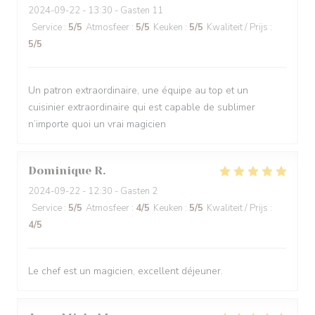
2024-09-22
- 13:30 - Gasten 11
Service
:
5
/5
Atmosfeer
:
5
/5
Keuken
:
5
/5
Kwaliteit / Prijs
:
5
/5
Un patron extraordinaire, une équipe au top et un
cuisinier extraordinaire qui est capable de sublimer
n’importe quoi un vrai magicien
Dominique
R
2024-09-22
- 12:30 - Gasten 2
Service
:
5
/5
Atmosfeer
:
4
/5
Keuken
:
5
/5
Kwaliteit / Prijs
:
4
/5
Le chef est un magicien, excellent déjeuner.