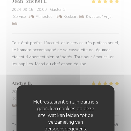
Jean-Michel
L
2024-09-15
- 20:00 - Gasten 3
Service
:
5
/5
Atmosfeer
:
5
/5
Keuken
:
5
/5
Kwaliteit / Prijs
:
5
/5
Tout était parfait. L'accueil et le service très professionnel,
Le homard accompagné de sa cassolette de légumes
étaient divinement bien préparés. Tout pour émoustiller
les papilles. Merci au chef et son équipe
Andre
B
2024-09-05
- 19:30 - Gasten 1
Service
:
5
/5
Atmosfeer
:
5
/5
Keuken
:
5
/5
Kwaliteit / Prijs
:
Het restaurant en zijn partners
5
/5
gebruiken cookies op deze
site, wat kan leiden tot de
verzameling van
The restaurant was welcoming with its decor and its staff.
persoonsgegevens.