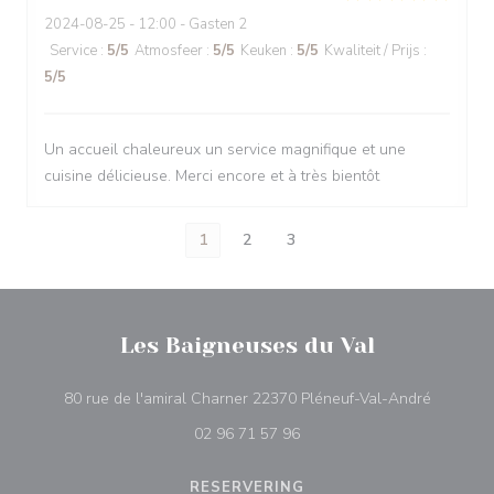
2024-08-25
- 12:00 - Gasten 2
Service
:
5
/5
Atmosfeer
:
5
/5
Keuken
:
5
/5
Kwaliteit / Prijs
:
5
/5
Un accueil chaleureux un service magnifique et une
cuisine délicieuse. Merci encore et à très bientôt
1
2
3
Les Baigneuses du Val
((opent i
80 rue de l'amiral Charner 22370 Pléneuf-Val-André
02 96 71 57 96
RESERVERING