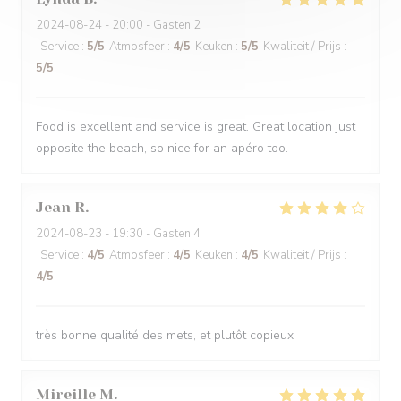
2024-08-24
- 20:00 - Gasten 2
Service
:
5
/5
Atmosfeer
:
4
/5
Keuken
:
5
/5
Kwaliteit / Prijs
:
5
/5
Food is excellent and service is great. Great location just
opposite the beach, so nice for an apéro too.
Jean
R
2024-08-23
- 19:30 - Gasten 4
Service
:
4
/5
Atmosfeer
:
4
/5
Keuken
:
4
/5
Kwaliteit / Prijs
:
4
/5
très bonne qualité des mets, et plutôt copieux
Mireille
M